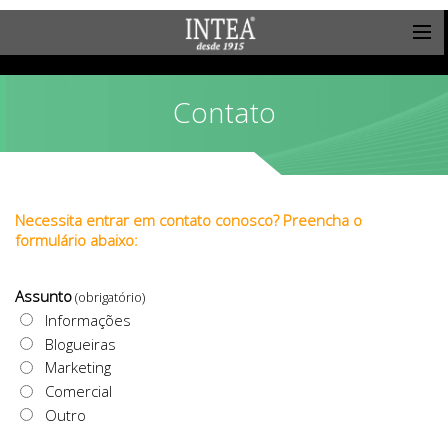
Contato
Necessita entrar em contato conosco?
Preencha o
formulário abaixo:
Assunto
(obrigatório)
Informações
Blogueiras
Marketing
Comercial
Outro