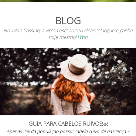
BLOG
No 1Win Cassino, a vit?ria est? ao seu alcance! Jogue e ganhe
hoje mesmo!
1Win
GUIA PARA CABELOS RUIVOS￼
Apenas 2% da população possui cabelo ruivo de nascença –