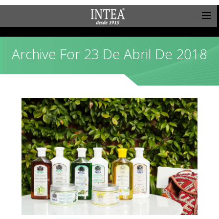
Archive For 23 De Abril De 2018