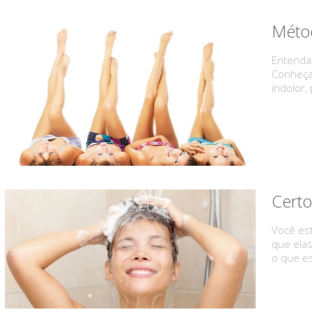
Métod
Entenda
Conheça 
indolor,
Cert
Você est
que elas
o que e