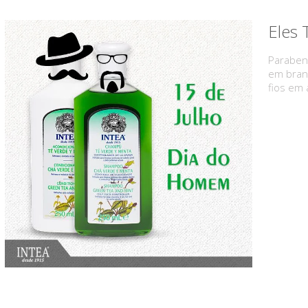
Eles
Paraben
em branc
fios em 