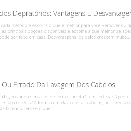
os Depilatórios: Vantagens E Desvantage
 cada método e escolha o que é melhor para você Remover ou dis
as principais opções disponíveis e escolha a que melhor se ade
 pode ser feito em casa. Desvantagens: os pelos crescem muito…
o Ou Errado Da Lavagem Dos Cabelos
á higienizando seus fios de forma correta? Tem certeza? A gent
 estão corretas? A forma como lavamos os cabelos, por exemplo, p
stá fazendo certo e o que…