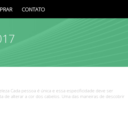
PRAR
CONTATO
017
eleza Cada pessoa é única e essa especificidade deve ser
ta de alterar a cor dos cabelos. Uma das maneiras de descobrir