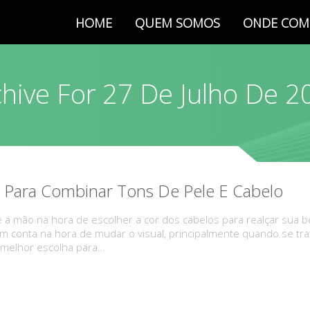
HOME
QUEM SOMOS
ONDE COM
chive For 27 De Julho De 2
 Para Combinar Tons De Pele E Cabelo
 a mão na hora de escolher a cor dos cabelos para realçar sua b
m conta na hora de mudar o visual, principalmente quando se tra
 melhor escolha para…