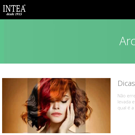
Ar
Dicas
Não erre
levada e
qual é a