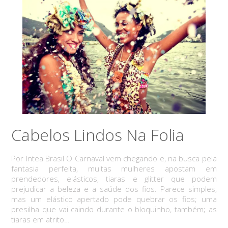
Cabelos Lindos Na Folia
Por Intea Brasil O Carnaval vem chegando e, na busca pela
fantasia perfeita, muitas mulheres apostam em
prendedores, elásticos, tiaras e glitter que podem
prejudicar a beleza e a saúde dos fios. Parece simples,
mas um elástico apertado pode quebrar os fios; uma
presilha que vai caindo durante o bloquinho, também; as
tiaras em atrito…