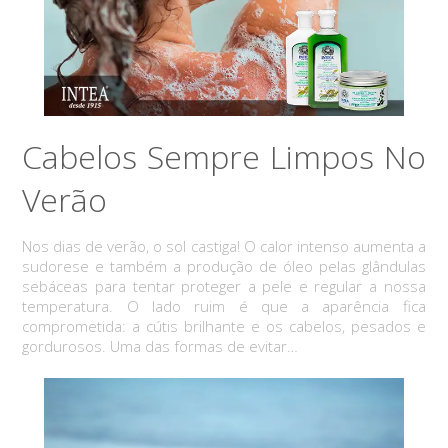
Cabelos Sempre Limpos No
Verão
Nos dias de verão, o sol castiga! O calor intenso aumenta a
sudorese e também a produção de óleo pelas glândulas
sebáceas para tentar proteger a pele e regular a nossa
temperatura. O lado ruim é que a aparência fica
comprometida: a cútis brilhante e os cabelos, pesados e
gordurosos. Uma das formas de evitar…