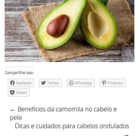
Compartilhe Isso:
Facebook
Twitter
WhatsApp
Pinterest
Pocket
←
Benefícios da camomila no cabelo e
pele
Dicas e cuidados para cabelos ondulados
→