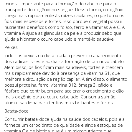
mineral importante para a formação do cabelo e para o
transporte do oxigênio no sangue. Dessa forma, o oxigênio
chega mais rapidamente às raízes capilares, o que torna os
fios mais espessos e fortes. Isso porque o vegetal possui
nutrientes benéficos como folato, ferro e vitaminas A e C. A
vitamina A ajuda as glândulas da pele a produzir sebo que
ajuda a hidratar o couro cabeludo e mantê-lo saudável
Peixes
Incluir os peixes na dieta ajuda a prevenir o aparecimento
dos radicais livres e auxilia na formação de um novo cabelo.
Além disso, os fios ficam mais saudáveis, fortes e crescem
mais rapidamente devido à presença da vitamina B1, que
melhora a circulação da região capilar. Além disso, o alimento
possui proteína, ferro, vitamina B12, ômega 3, cálcio e
fósforo que contribuem para acelerar o crescimento e dão
mais oxigênio para o couro cabeludo. Consuma salmão,
atum e sardinha para ter fios mais brilhantes e fortes.
Batata-doce
Consumir batata-doce ajuda na saúde dos cabelos, pois ela
fornece um carboidrato de qualidade e ainda estoques de
vitamina C e de biotina, que é um micronutriente que