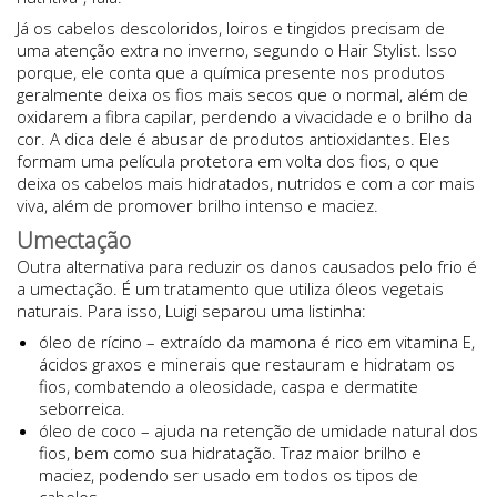
Já os cabelos descoloridos, loiros e tingidos precisam de
uma atenção extra no inverno, segundo o Hair Stylist. Isso
porque, ele conta que a química presente nos produtos
geralmente deixa os fios mais secos que o normal, além de
oxidarem a fibra capilar, perdendo a vivacidade e o brilho da
cor. A dica dele é abusar de produtos antioxidantes. Eles
formam uma película protetora em volta dos fios, o que
deixa os cabelos mais hidratados, nutridos e com a cor mais
viva, além de promover brilho intenso e maciez.
Umectação
Outra alternativa para reduzir os danos causados pelo frio é
a umectação. É um tratamento que utiliza óleos vegetais
naturais. Para isso, Luigi separou uma listinha:
óleo de rícino – extraído da mamona é rico em vitamina E,
ácidos graxos e minerais que restauram e hidratam os
fios, combatendo a oleosidade, caspa e dermatite
seborreica.
óleo de coco – ajuda na retenção de umidade natural dos
fios, bem como sua hidratação. Traz maior brilho e
maciez, podendo ser usado em todos os tipos de
cabelos.