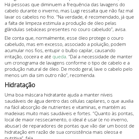
Há pessoas que diminuem a frequência das lavagens do
cabelo durante o inverno, mas Luigi ressalta que não faz mal
lavar os cabelos no frio. “Na verdade, é recomendado, já que
a falta de limpeza estimula a produção de óleo pelas
glândulas sebáceas presentes no couro cabeludo”, avisa.
Ele conta que, normalmente, esse óleo protege o couro
cabeludo, mas em excesso, associado a poluição, podem
acumular nos fios, entupir o bulbo capilar, causando
irritação, coceira e até
queda
. “Daí a necessidade de manter
um cronograma de lavagens conforme o tipo de cabelo e a
produção natural de óleo. De modo geral, lave o cabelo pelo
menos um dia sim outro não”, recomenda.
Hidratação
Uma boa máscara hidratante ajuda a manter níveis
saudáveis de água dentro das células capilares, o que auxilia
na fácil absorção de nutrientes e vitaminas, e mantém as
madeixas muito mais saudáveis e fortes. “Quanto às pontas,
local de maior ressecamento, o ideal é usar (e no inverno,
abusar) de reparadores de pontas que vão dar um boost de
hidratação em razão de sua consistência mais oleosa e
nutritiva”, fala.