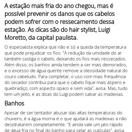
A estação mais fria do ano chegou, mas é
possível prevenir os danos que os cabelos
podem sofrer com o ressecamento dessa
estação. As dicas são do hair stylist, Luigi
Moretto, da capital paulista.
O especialista explica que não e só a queda da temperatura
que pode prejudicar os fios. “A redução da umidade do ar
também castiga o cabelo, deixando os fios mais ressecados.
Além disso, os banhos ainda tendem a ser mais demorados,
e o excesso de água quente remove a oleosidade natural do
couro cabeludo. Para completar, o uso com mais frequência
do secador contribui para que o cabelo fique mais áspero e
quebradiço, com aspecto opaco e sem vida”, avisa. Mas, tudo
tem um jeito, e as dicas do Luigi podem salvar as madeixas.
Banhos
Apesar de ser tentador abusar das altas temperaturas do
chuveiro, é a água morna é o que ajudará as madeixas a não
desidratarem completamente. “E ainda vale um jato rápido
de água fria no final do banho para selar as cutículas”, avisa.