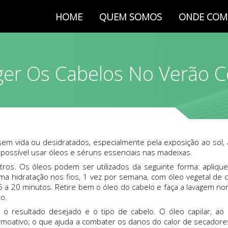
HOME
QUEM SOMOS
ONDE COM
er Os Cabelos No Verão 
 vida ou desidratados, especialmente pela exposição ao sol, a
 possível usar óleos e séruns essenciais nas madeixas.
utros. Os óleos podem ser utilizados da seguinte forma: apliq
ma hidratação nos fios, 1 vez por semana, com óleo vegetal d
 a 20 minutos. Retire bem o óleo do cabelo e faça a lavagem no
o.
o o resultado desejado e o tipo de cabelo. O óleo capilar, a
ermoativo; o que ajuda a combater os danos do calor de secadore