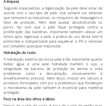
A limpeza
Segundo especialistas, a higienização da pele deve estar de
acordo com o seu tipo de pele. Use sempre um cleanser
que removerá as impurezas, os resquícios de maquiagens e
fator de proteção. Além dele auxiliar desobstruindo os
poros, faz com que a pele fique protegida contra a
proliferação das bactérias. Importante também utilizar um
tônico após higienizar a pele, a prática do uso deste item é
primordial e indispensável para equilibrar o PH e remover
por completo quaisquer impurezas.
Hidratação do rosto
A hidratação externa da nossa pele é tão importante quanto
beber água, e uma pele hidratada mantém o viço, a
integridade da barreira de proteção da derme e evita
problemas como a descamação, ressecamento e
envelhecimento precoce. Além disso, investir em séruns e
produtos formulados com pro e prebióticos que fortaleçam
o microbioma da pele também é essencial para mantê-la
protegida.
Foco na área dos olhos e lábios
Depois de cuidar do rosto, é hora de cuidar da região mais