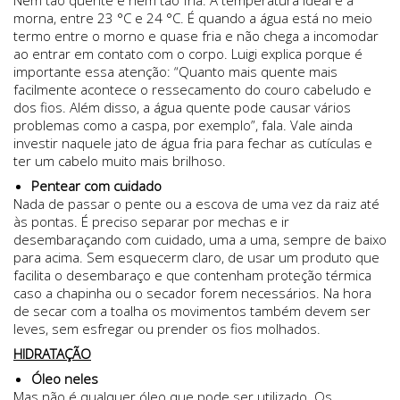
morna, entre 23 °C e 24 °C. É quando a água está no meio
termo entre o morno e quase fria e não chega a incomodar
ao entrar em contato com o corpo. Luigi explica porque é
importante essa atenção: “Quanto mais quente mais
facilmente acontece o ressecamento do couro cabeludo e
dos fios. Além disso, a água quente pode causar vários
problemas como a caspa, por exemplo”, fala. Vale ainda
investir naquele jato de água fria para fechar as cutículas e
ter um cabelo muito mais brilhoso.
Pentear com cuidado
Nada de passar o pente ou a escova de uma vez da raiz até
às pontas. É preciso separar por mechas e ir
desembaraçando com cuidado, uma a uma, sempre de baixo
para acima. Sem esquecerm claro, de usar um produto que
facilita o desembaraço e que contenham proteção térmica
caso a chapinha ou o secador forem necessários. Na hora
de secar com a toalha os movimentos também devem ser
leves, sem esfregar ou prender os fios molhados.
HIDRATAÇÃO
Óleo neles
Mas não é qualquer óleo que pode ser utilizado. Os