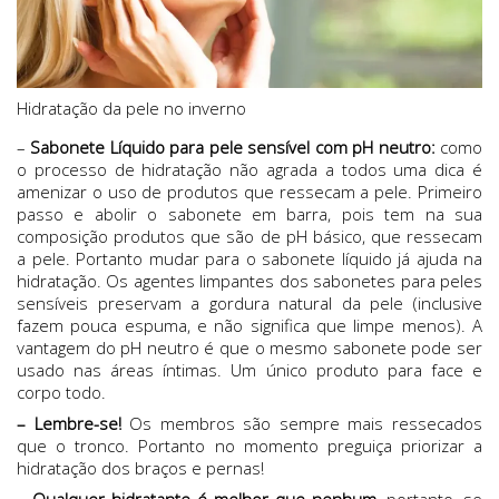
Hidratação da pele no inverno
–
Sabonete Líquido para pele sensível com pH neutro:
como
o processo de hidratação não agrada a todos uma dica é
amenizar o uso de produtos que ressecam a pele. Primeiro
passo e abolir o sabonete em barra, pois tem na sua
composição produtos que são de pH básico, que ressecam
a pele. Portanto mudar para o sabonete líquido já ajuda na
hidratação. Os agentes limpantes dos sabonetes para peles
sensíveis preservam a gordura natural da pele (inclusive
fazem pouca espuma, e não significa que limpe menos). A
vantagem do pH neutro é que o mesmo sabonete pode ser
usado nas áreas íntimas. Um único produto para face e
corpo todo.
– Lembre-se!
Os membros são sempre mais ressecados
que o tronco. Portanto no momento preguiça priorizar a
hidratação dos braços e pernas!
–
Qualquer hidratante é melhor que nenhum
, portanto, se